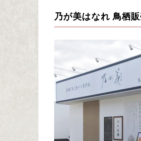
乃が美はなれ 鳥栖販