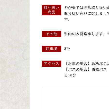
取り扱い
乃が美では各店取り扱い
商品
取り扱い商品に関しまし
す。
その他
県内のみ発送承ります。
駐車場
8台
アクセス
【お車の場合】鳥栖JCT
【バスの場合】西鉄バス
歩10分