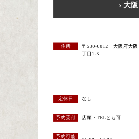
大阪
住所
〒530-0012 大阪府大
丁目1-3
定休日
なし
予約受付
店頭・TELとも可
予約可能