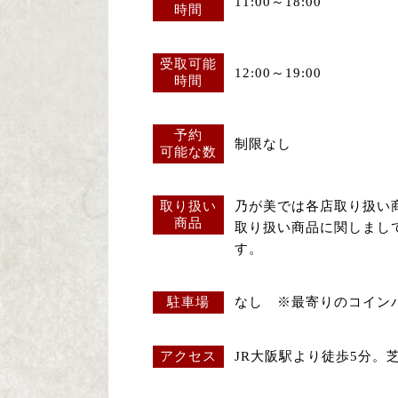
11:00～18:00
時間
受取可能
12:00～19:00
時間
予約
制限なし
可能な数
取り扱い
乃が美では各店取り扱い
商品
取り扱い商品に関しまし
す。
駐車場
なし ※最寄りのコイン
アクセス
JR大阪駅より徒歩5分。