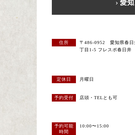
愛知
住所
〒486-0952 愛知県春
丁目1-5 フレスポ春日井
定休日
月曜日
予約受付
店頭・TELとも可
予約可能
10:00〜15:00
時間