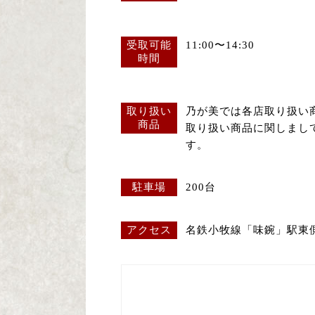
受取可能
11:00〜14:30
時間
取り扱い
乃が美では各店取り扱い
商品
取り扱い商品に関しまし
す。
駐車場
200台
アクセス
名鉄小牧線「味鋺」駅東