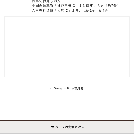
お車でお越しの方
中国自動車道「神戸三田IC」より南東に３㎞（約7分）
六甲有料道路「大沢IC」より北に約1㎞（約4分）
Google Mapで見る
ページの先頭に戻る