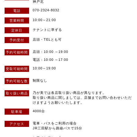
神戸北
070-2324-8032
電話
10:00～21:00
営業時間
テナントに準ずる
定休日
店頭・TELとも可
予約受付
店頭：10:00 ～19:00
予約可能
時間
電話：10:00 ～17:00
10:00～19:00
受取可能
時間
制限なし
予約
可能な数
乃が美では各店取り扱い商品が異なります。
取り扱い
商品
取り扱い商品に関しましては、店舗までお問い合わせいただ
けますようお願いいたします。
4000台
駐車場
電車・バスをご利用の場合
アクセス
JR三田駅から路線バスで15分