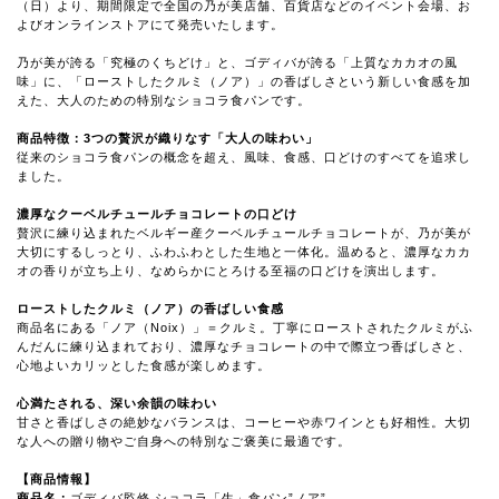
（日）より、期間限定で全国の乃が美店舗、百貨店などのイベント会場、お
よびオンラインストアにて発売いたします。
乃が美が誇る「究極のくちどけ」と、ゴディバが誇る「上質なカカオの風
味」に、「ローストしたクルミ（ノア）」の香ばしさという新しい食感を加
えた、大人のための特別なショコラ食パンです。
商品特徴：
3
つの贅沢が織りなす「大人の味わい」
従来のショコラ食パンの概念を超え、風味、食感、口どけのすべてを追求し
ました。
濃厚なクーベルチュールチョコレートの口どけ
贅沢に練り込まれたベルギー産クーベルチュールチョコレートが、乃が美が
大切にするしっとり、ふわふわとした生地と一体化。温めると、濃厚なカカ
オの香りが立ち上り、なめらかにとろける至福の口どけを演出します。
ローストしたクルミ（ノア）の香ばしい食感
商品名にある「ノア（Noix）」＝クルミ。丁寧にローストされたクルミがふ
んだんに練り込まれており、濃厚なチョコレートの中で際立つ香ばしさと、
心地よいカリッとした食感が楽しめます。
心満たされる、深い余韻の味わい
甘さと香ばしさの絶妙なバランスは、コーヒーや赤ワインとも好相性。大切
な人への贈り物やご自身への特別なご褒美に最適です。
【商品情報】
商品名：
ゴディバ監修 ショコラ「生」食パン”ノア”